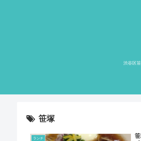
渋谷区笹
笹塚
笹
ランチ