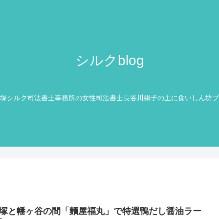
シルクblog
塚シルク司法書士事務所の女性司法書士長谷川絹子の主に食いしん坊ブ
塚と幡ヶ谷の間「麵屋福丸」で特選鴨だし醤油ラー