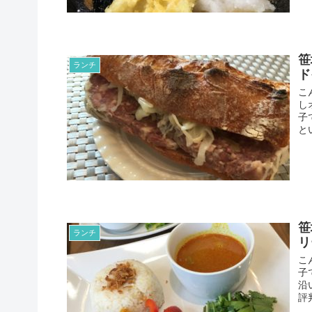
笹
ランチ
ド
こ
し
子
と
笹
ランチ
リ
こ
子
沿
評