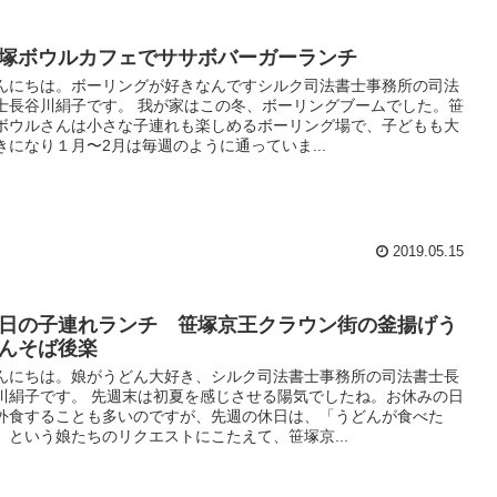
塚ボウルカフェでササボバーガーランチ
んにちは。ボーリングが好きなんですシルク司法書士事務所の司法
士長谷川絹子です。 我が家はこの冬、ボーリングブームでした。笹
ボウルさんは小さな子連れも楽しめるボーリング場で、子どもも大
きになり１月〜2月は毎週のように通っていま...
2019.05.15
日の子連れランチ 笹塚京王クラウン街の釜揚げう
んそば後楽
んにちは。娘がうどん大好き、シルク司法書士事務所の司法書士長
川絹子です。 先週末は初夏を感じさせる陽気でしたね。お休みの日
外食することも多いのですが、先週の休日は、「うどんが食べた
」という娘たちのリクエストにこたえて、笹塚京...