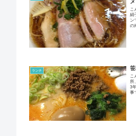
メ
こ
絹
ン
の
笹
ランチ
こ
所
3
事