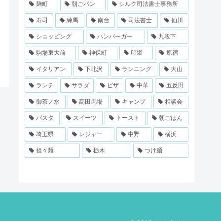
麹町
朝ごパン
シルク司法書士事務所
寿司
練馬
南台
司法書士
仙川
ショッピング
ハンバーガー
九段下
駒場東大前
神保町
印鑑
原宿
イタリアン
下北沢
ランニング
大山
ランチ
サラダ
ピザ
中華
五反田
御茶ノ水
高田馬場
キャンプ
相談会
パスタ
スイーツ
トースト
朝ごはん
埼玉県
レジャー
中野
横浜
担々麺
栃木
つけ麺