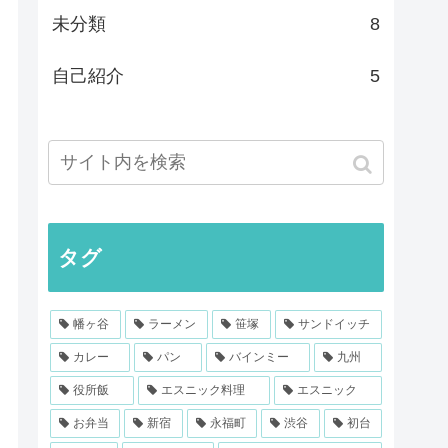
未分類
8
自己紹介
5
タグ
幡ヶ谷
ラーメン
笹塚
サンドイッチ
カレー
パン
バインミー
九州
役所飯
エスニック料理
エスニック
お弁当
新宿
永福町
渋谷
初台