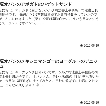
塚オパンのアボガドのバゲットサンド
んにちは。アボガドに目がないシルク司法書士事務所、司法書士長
川絹子です。 先週から5.6営業日連続でお弁当持参をしていたので
が、ふいに飽きました（笑） 今朝は朝は白米。こういう日はという
とで、ランチはオパンへ。 ...
2019.06.19
塚オパンのメキシコマンゴーのヨーグルトのデニッ
ュ
んにちは。今日のランチはオパンです。シルク司法書士事務所の司
書士長谷川絹子です。 オパンさん、テレビ効果の行列が落ち着いた
か、今日は13時過ぎに行ってみたところ外に並ばずにお店に入れま
た。こんなの久しぶり！ 今...
2019.05.29