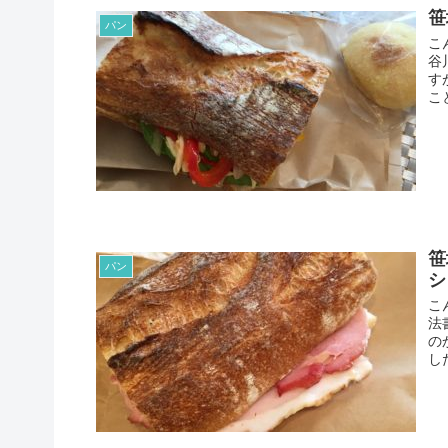
笹
パン
こ
谷
す
こ
笹
パン
シ
こ
法
の
し