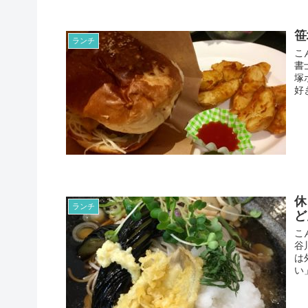
笹
ランチ
こ
書
塚
好
休
ランチ
ど
こ
谷
は
い