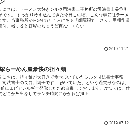
ン
んにちは。ラーメン大好きシルク司法書士事務所の司法書士長谷川
子です。 すっかり冷え込んできた今日この頃。こんな季節はラーメ
です。当事務所から3分のところにある「麵屋福丸」さん。甲州街道
南側、幡ヶ谷と笹塚のちょうど真ん中くらい...
2019.11.21
塚らーめん屋豪快の担々麺
んにちは。担々麺が大好きで食べ歩いていたシルク司法書士事務
、司法書士の長谷川絹子です。 歩いていた、という過去形なのは、
年前にエビアレルギー発覚したため自粛しております。かつては、仕
でどこか外出をしてランチ時間にかかれば担々...
2019.07.12