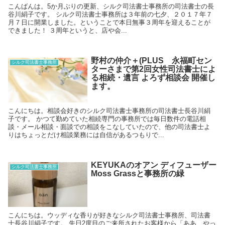
こんばんは。5か月ぶりの更新、シルク司法書士事務所の司法書士の長
谷川絹子です。 シルク司法書士事務所は３年前の七夕、２０１７年７
月７日に開業しました。ということで本日無事３周年を迎えることが
できました！ ３周年というと、店や会...
野村の仲介＋(PLUS 永福町セン
シルク司法書士事務所
ターさまで第2回女性司法書士によ
る相続・遺言 よろず相談会 開催し
ます。
こんにちは。相談会好きのシルク司法書士事務所の司法書士長谷川絹
子です。 かつて勤めていた相続専門の事務所では毎日数件の電話相
談・メール相談・面談での相談をこなしていたので、他の司法書士よ
りはちょっとだけ相談業務には自信があるつもりで...
KEYUKAのオアン ディフューザー
シルク司法書士事務所
Moss Grassと事務所の緑
こんにちは。ウッディな香りが好きなシルク司法書士事務所、司法書
士長谷川絹子です。 先日2度目のご来所されたお客様から「ああ、やっ