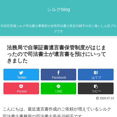
シルクblog
渋谷区笹塚シルク司法書士事務所の女性司法書士長谷川絹子の主に食いしん坊ブロ
グです
法務局で自筆証書遺言書保管制度がはじま
ったので司法書士が遺言書を預けにいって
きました
Twitter
Facebook
はてブ
コピー
Pocket
LINE
2020.07.14
こんにちは。最近遺言書作成のご依頼が増えているシルク
司法書士事務所の司法書士長谷川絹子です。