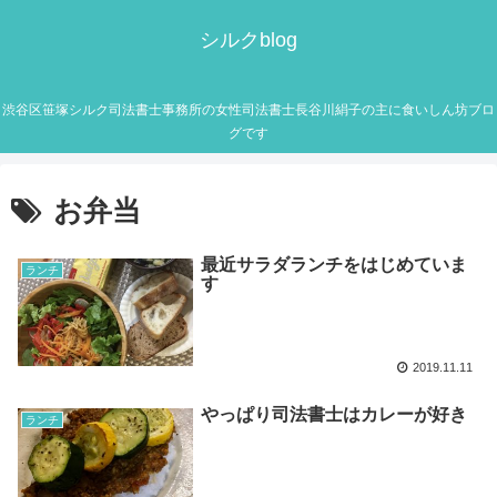
シルクblog
渋谷区笹塚シルク司法書士事務所の女性司法書士長谷川絹子の主に食いしん坊ブロ
グです
お弁当
最近サラダランチをはじめていま
ランチ
す
2019.11.11
やっぱり司法書士はカレーが好き
ランチ