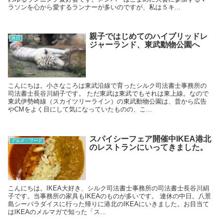
ラソンを心から愛するランナーが多いのですが、私は５キ...
親子ではじめてのハイブリッドレ
休日
ジャーランド、東武動物公園へ
こんにちは。小さなころは東武沿線で育ったシルク司法書士事務所の
司法書士長谷川絹子です。 ただ東武は東武でもそれは東上線。なので
東武伊勢崎線（スカイツリーライン）の東武動物公園は、昔から広告
やCMをよく目にして気になっていたものの、こ...
スパイシーフェア開催中IKEA港北
グルメ・フード
のレストランにいってきました。
こんにちは。IKEA大好き、シルク司法書士事務所の司法書士長谷川絹
子です。当事務所の家具もIKEAのものが多いです。 連休の中日。八景
島シーパラダイスに行った帰りに港北のIKEAにいきました。お目当て
はIKEAのメルマガで知った「ス...