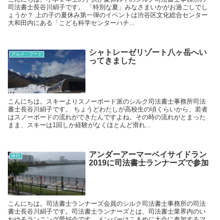
司法書士長谷川絹子です。 「特別な夏」みなさまいかがお過ごしでし
ょうか？ 上の子の夏休み第一弾のイベントは渋谷区文化総合センター
大和田内にある「こども科学センターハチ...
シャトレーゼリゾート八ヶ岳へい
グルメ・フード
ってきました
こんにちは。スキーよりスノーボード派のシルク司法書士事務所司法
書士長谷川絹子です。 ちょうどわたしが高校生の頃くらいから、若者
はスノーボードの流れができたんですよね。その時の流れがとまった
まま、スキーは1回しか経験がなくほとんど滑れ...
アンダーアーマーベイサイドラン
休日
2019に司法書士ランナーズで参加
こんにちは。司法書士ランナーズ会員のシルク司法書士事務所の司法
書士長谷川絹子です。司法書士ランナーズとは、司法書士業界内のい
わゆるランニング愛好会です。メンバーはこまめに大会に参加するマ