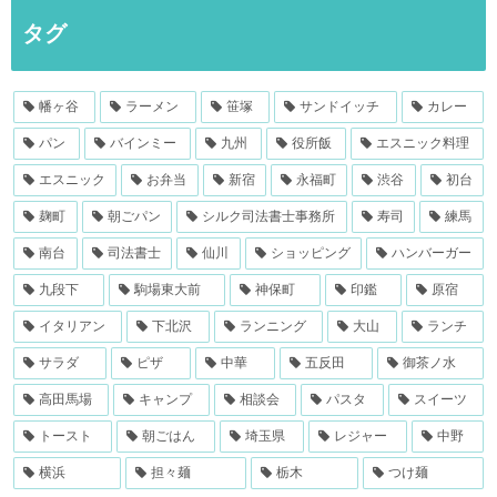
タグ
幡ヶ谷
ラーメン
笹塚
サンドイッチ
カレー
パン
バインミー
九州
役所飯
エスニック料理
エスニック
お弁当
新宿
永福町
渋谷
初台
麹町
朝ごパン
シルク司法書士事務所
寿司
練馬
南台
司法書士
仙川
ショッピング
ハンバーガー
九段下
駒場東大前
神保町
印鑑
原宿
イタリアン
下北沢
ランニング
大山
ランチ
サラダ
ピザ
中華
五反田
御茶ノ水
高田馬場
キャンプ
相談会
パスタ
スイーツ
トースト
朝ごはん
埼玉県
レジャー
中野
横浜
担々麺
栃木
つけ麺