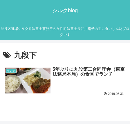
シルクblog
渋谷区笹塚シルク司法書士事務所の女性司法書士長谷川絹子の主に食いしん坊ブロ
グです
九段下
5年ぶりに九段第二合同庁舎（東京
ランチ
法務局本局）の食堂でランチ
2019.05.31