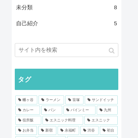
未分類
8
自己紹介
5
タグ
幡ヶ谷
ラーメン
笹塚
サンドイッチ
カレー
パン
バインミー
九州
役所飯
エスニック料理
エスニック
お弁当
新宿
永福町
渋谷
初台