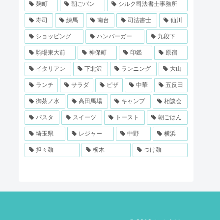
麹町
朝ごパン
シルク司法書士事務所
寿司
練馬
南台
司法書士
仙川
ショッピング
ハンバーガー
九段下
駒場東大前
神保町
印鑑
原宿
イタリアン
下北沢
ランニング
大山
ランチ
サラダ
ピザ
中華
五反田
御茶ノ水
高田馬場
キャンプ
相談会
パスタ
スイーツ
トースト
朝ごはん
埼玉県
レジャー
中野
横浜
担々麺
栃木
つけ麺