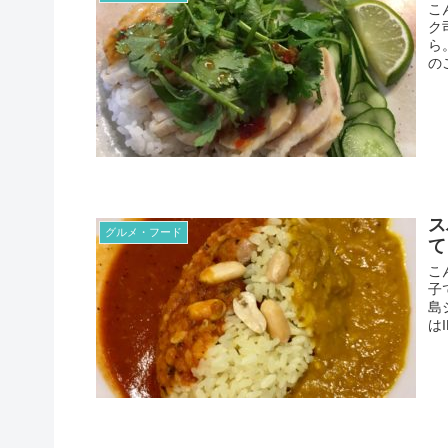
こ
ク
ら
の
ス
グルメ・フード
て
こ
子
島
は