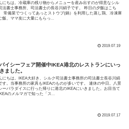
んにちは。冷蔵庫の残り物からメニューを産み出すのが得意なシル
司法書士事務所、司法書士の長谷川絹子です。 昨日の夕飯はこち
。 常備菜でつくってあっとストウブ(鍋）を利用した蒸し鶏、冷凍庫
ご飯、ママ友に大量にもらっ...
2019.07.19
パイシーフェア開催中IKEA港北のレストランにいっ
きました。
んにちは。IKEA大好き、シルク司法書士事務所の司法書士長谷川絹
です。当事務所の家具もIKEAのものが多いです。 連休の中日。八景
シーパラダイスに行った帰りに港北のIKEAにいきました。お目当て
IKEAのメルマガで知った「ス...
2019.07.17