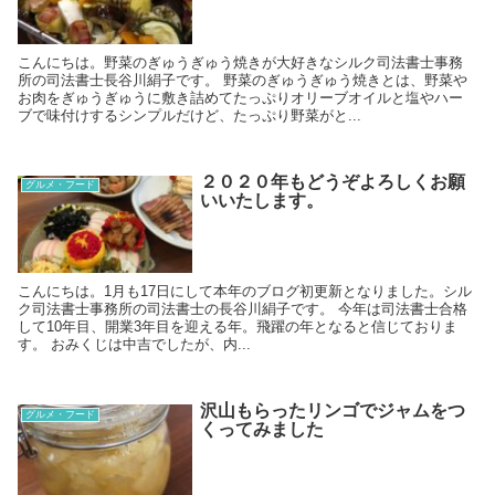
こんにちは。野菜のぎゅうぎゅう焼きが大好きなシルク司法書士事務
所の司法書士長谷川絹子です。 野菜のぎゅうぎゅう焼きとは、野菜や
お肉をぎゅうぎゅうに敷き詰めてたっぷりオリーブオイルと塩やハー
ブで味付けするシンプルだけど、たっぷり野菜がと...
２０２０年もどうぞよろしくお願
グルメ・フード
いいたします。
こんにちは。1月も17日にして本年のブログ初更新となりました。シル
ク司法書士事務所の司法書士の長谷川絹子です。 今年は司法書士合格
して10年目、開業3年目を迎える年。飛躍の年となると信じておりま
す。 おみくじは中吉でしたが、内...
沢山もらったリンゴでジャムをつ
グルメ・フード
くってみました