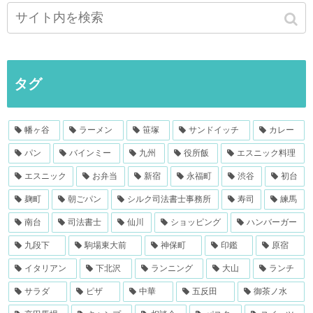
タグ
幡ヶ谷
ラーメン
笹塚
サンドイッチ
カレー
パン
バインミー
九州
役所飯
エスニック料理
エスニック
お弁当
新宿
永福町
渋谷
初台
麹町
朝ごパン
シルク司法書士事務所
寿司
練馬
南台
司法書士
仙川
ショッピング
ハンバーガー
九段下
駒場東大前
神保町
印鑑
原宿
イタリアン
下北沢
ランニング
大山
ランチ
サラダ
ピザ
中華
五反田
御茶ノ水