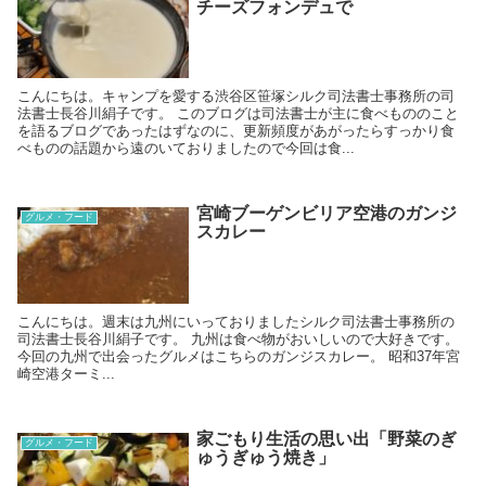
チーズフォンデュで
こんにちは。キャンプを愛する渋谷区笹塚シルク司法書士事務所の司
法書士長谷川絹子です。 このブログは司法書士が主に食べもののこと
を語るブログであったはずなのに、更新頻度があがったらすっかり食
べものの話題から遠のいておりましたので今回は食...
宮崎ブーゲンビリア空港のガンジ
グルメ・フード
スカレー
こんにちは。週末は九州にいっておりましたシルク司法書士事務所の
司法書士長谷川絹子です。 九州は食べ物がおいしいので大好きです。
今回の九州で出会ったグルメはこちらのガンジスカレー。 昭和37年宮
崎空港ターミ...
家ごもり生活の思い出「野菜のぎ
グルメ・フード
ゅうぎゅう焼き」