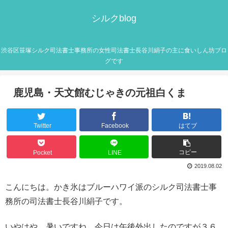
シルクblog
渋谷区笹塚シルク司法書士事務所の女性司法書士長谷川絹子の主に食いしん坊ブロ
グです
鹿児島・天文館むじゃきの元祖白くま
Twitter
Facebook
はてブ
コピー
Pocket
LINE
2019.08.02
こんにちは。かき氷はブルーハワイ派のシルク司法書士事
務所の司法書士長谷川絹子です。
いやはや、暑いですね。今日は午後外出したのですが３６